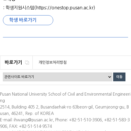
: 학생지원시스템(https://onestop.pusan.ac.kr)
학생 바로가기
바로가기
개인정보처리방침
Pusan National University School of Civil and Environmental Engineeri
ng
2514, Building 405 2, Busandaehak-ro 63beon-gil, Geumjeong-gu, B
usan, 46241, Rep. of KOREA
E-mail: ihwang@pusan.ac.kr, Phone: +82-51-510-3906, +82-51-583-3
906, FAX: +82-51-514-9574